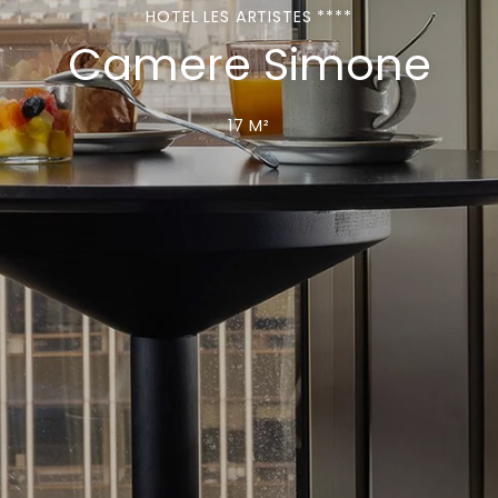
HOTEL LES ARTISTES ****
Camere Simone
17 M²